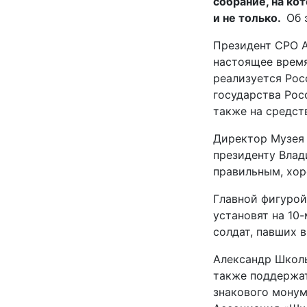
собрание, на ко
и не только.
Об 
Президент СРО А
настоящее время
реализуется Ро
государства Рос
также на средст
Директор Музея 
президенту Влад
правильным, хо
Главной фигурой
установят на 10
солдат, павших 
Александр Школь
также поддержат
знакового монум