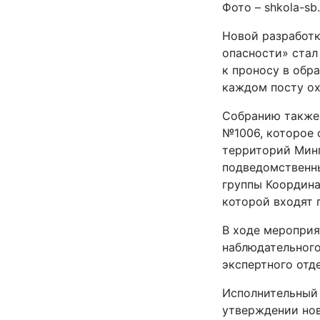
Фото – shkola-sb.
Новой разработ
опасности» стал
к проносу в обр
каждом посту ох
Собранию также 
№1006, которое 
территорий Минп
подведомственны
группы Координа
которой входят 
В ходе мероприя
наблюдательного
экспертного отд
Исполнительный
утверждении нов