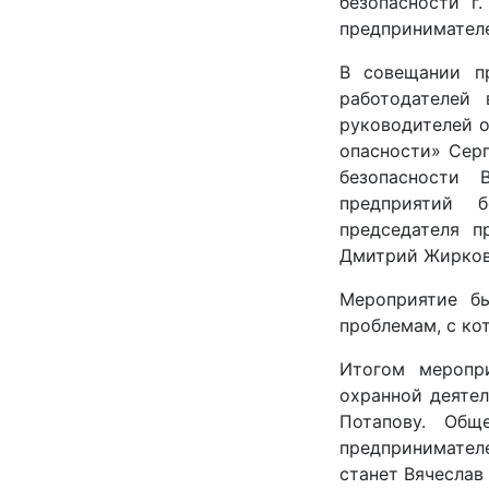
безопасности г
предпринимателе
В совещании пр
работодателей
руководителей о
опасности» Серг
безопасности 
предприятий 
председателя 
Дмитрий Жирков
Мероприятие б
проблемам, с ко
Итогом меропр
охранной деятел
Потапову. Об
предпринимател
станет Вячеслав