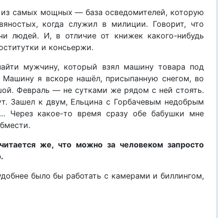
н из самых мощных — база осведомителей, которую
яностых, когда служил в милиции. Говорит, что
и людей. И, в отличие от книжек какого-нибудь
роститутки и консьержи.
найти мужчину, который взял машину товара под
. Машину я вскоре нашёл, присыпанную снегом, во
шой. Февраль — не сутками же рядом с ней стоять.
т. Зашел к двум, Ельцина с Горбачевым недобрым
л… Через какое-то время сразу обе бабушки мне
обмести.
итается же, что можно за человеком запросто
.
удобнее было бы работать с камерами и биллингом,