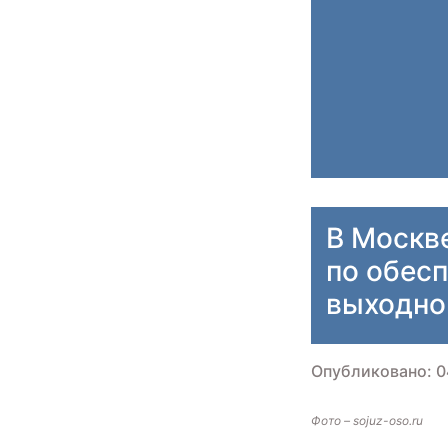
В Москв
по обес
выходно
Опубликовано: 0
Фото – sojuz-oso.ru