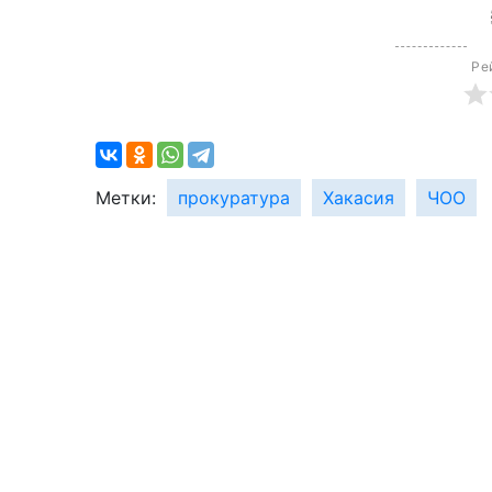
Ре
Метки:
прокуратура
Хакасия
ЧОО