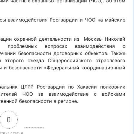
ями частных охранных организаций (ЧОО). Об этом
осы взаимодействия Росгвардии и ЧОО на майские
изации охранной деятельности из Москвы Николай
х проблемных вопросах взаимодействия с
ечении безопасности договорных объектов. Также
 второго съезда Общероссийского отраслевого
ны и безопасности «Федеральный координационный
ачальник ЦЛРР Росгвардии по Хакасии полковник
авителей ЧОО за взаимодействие с войсками
венной безопасности в регионе.
0
йтинг статьи