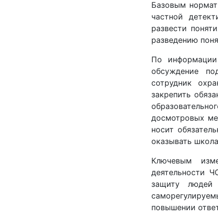
Базовым нормат
частной детект
развести поняти
разведению поня
По информации 
обсуждение под
сотрудник охра
закрепить обяза
образовательно
досмотровых ме
носит обязател
оказывать школа
Ключевым изм
деятельности Ч
защиту людей 
саморегулируемы
повышении ответ