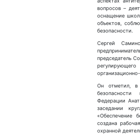
аспектах антит
вопросов – дея
оснащение школ
объектов, собл
безопасности.
Сергей Самин
предпринимател
председатель Со
регулирующег
организационно-
Он отметил, в
безопасности
Федерации Анат
заседании кру
«Обеспечение б
создана рабоча
охранной деятел