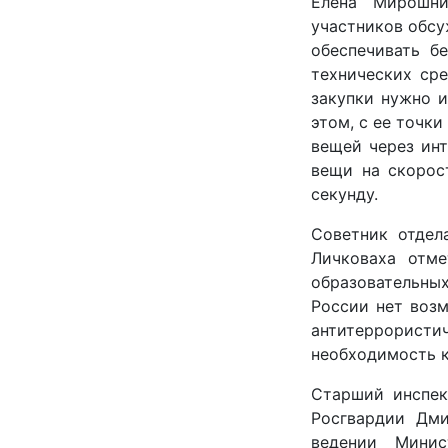
Елена Мирошни
участников обсу
обеспечивать б
технических ср
закупки нужно и
этом, с ее точк
вещей через инт
вещи на скорос
секунду.
Советник отдел
Личковаха отм
образовательных
России нет воз
антитеррорис
необходимость к
Старший инспек
Росгвардии Дми
ведении Минис