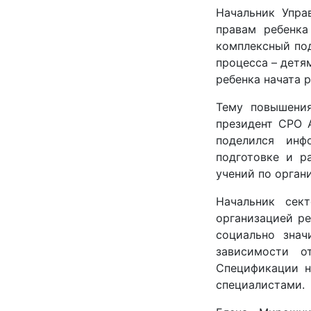
Начальник Упра
правам ребенка
комплексный под
процесса – детя
ребенка начата 
Тему повышения
президент СРО 
поделился инф
подготовке и р
учений по орган
Начальник сек
организацией р
социально знач
зависимости о
Спецификации н
специалистами.