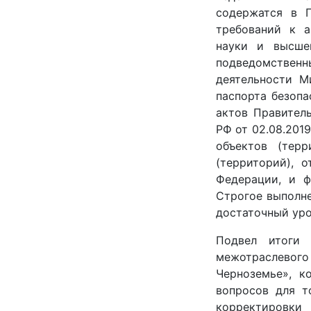
содержатся в П
требований к а
науки и высше
подведомствен
деятельности М
паспорта безопа
актов Правител
РФ от 02.08.201
объектов (тер
(территорий), 
Федерации, и ф
Строгое выполн
достаточный уро
Подвел итоги 
межотраслевог
Черноземье», к
вопросов для т
корректировки