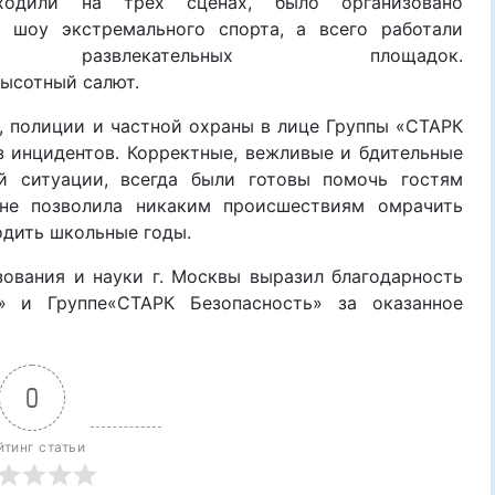
одили на трех сценах, было организовано
, шоу экстремального спорта, а
всего работали
 развлекательных площадок.
высотный
салют.
, полиции и частной охраны
в лице
Группы «СТАРК
 инцидентов.
Корректные, вежливые и бдительные
й ситуации, всегда были
готовы помочь гостям
 не позволила никаким происшествиям омрачить
оди
ть
школьные годы
.
ования и науки г. Москвы вы
рази
л благодарность
»
и
Групп
е
«СТАРК Безопасность»
за оказанное
0
йтинг статьи