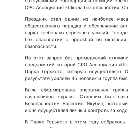
сотрудниками
Росгвардии
и полиции
обесп
СРО
Ассоциация «Школа без опасности». О
Праздник
стал одним из наиболее ма
общественного порядка и обеспечение ан
парка требовало серьезных усилий. Город
без опасности» с просьбой об оказании
безопасности.
На этот запрос без промедлений отклик
предприятий которой
СРО
Ассоциация «Шк
Парка Горького
, которую осуществляет
О
результате
усилили 45 человек и группа бы
Была сформирована оперативная группа
начальников охраны. Старшим был наз
Безопасность»
Валентин
Якубин
, которы
июня
осуществлял личный контроль за
ход
В Парке Горького в этом году собралось