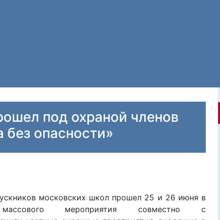
рошел под охраной членов
 без опасности»
пускников московских школ
прошел
25
и 26
июня в
ь
массового
мероприятия совместно с