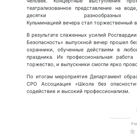
человек.
Концертные
выступления
прох
театрализованное представление на воде
десятки разнообразных
К
ульминацией
вечера
стал
торжественный
В результате слаженных усилий
Росгвардии
Безопасность»
выпускной вечер
прош
ел
без
охранники,
обученные
действиям
в любо
праздника.
Их профессиональная работа
торжество, и
выпускник
и смогли
ярко пров
По итогам
мероприятия
Департамент образ
СРО Ассоциация «Школа без опасности
содействие и высокий профессионализм.
Ре