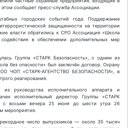
ечили частные охранные предприятия, входящие
в
б этом сообщает пресс-служба Ассоциации.
сштабных
городских событий года
.
Поддержание
титеррористической защищенности на территории
ские власти обратились к СРО Ассоциация «Школа
 содействия в обеспечении дополнительных мер
нулась
Группа «СТАРК Безопасность», с одним из
ола без опасности» был заключён договор
.
О
храну
ОО ЧОП «СТАРК-АГЕНТСТВО БЕЗОПАСНОСТИ»
,
в
строго реагирования.
 из руководства исполнительного аппарата и
начен исполнительный директор
Групп
ы
«СТАРК
й с
восьми вечера 25 июня до шести утра 26
ом
мероприяти
я
.
 рекордное число выпускников — около 35 тысяч