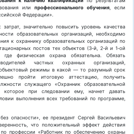
ования к наличию квалификации
по результатам
азования или
профессионального обучения
, если
ссийской Федерации».
атрат, значительно повысить уровень качества
ности образовательных организаций, необходимо
ния к охраннику образовательных организаций по
ационарных постов тех объектов (3‑й, 2‑й и 1‑ой
, где физическая охрана обязательна. Обязать
водителей частных охранных организаций,
иобъектовый режимы в какой — то разумный срок
пешно пройти итоговую аттестацию, получить
олжности служащего «Охранник образовательной
, которое при следовании ему, начнет давать
ловии выполнения всех требований по программе,
опасности», ее президент Сергей Васильевич
веренность, что положительный эффект действия
 по профессии «Работник по обеспечению охраны