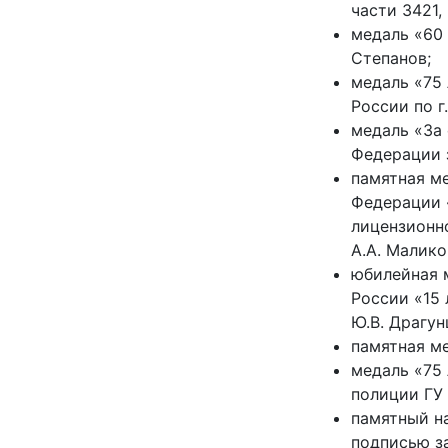
части 3421,
медаль «60 
Степанов;
медаль «75
России по г
медаль «За
Федерации з
памятная м
Федерации 
лицензионн
А.А. Малико
юбилейная 
России «15
Ю.В. Драгун
памятная м
медаль «75
полиции ГУ 
памятный н
подписью за