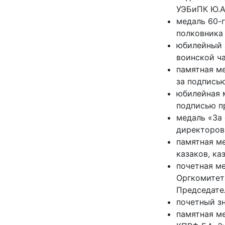
УЭБиПК Ю.А.
медаль 60-
полковника 
юбилейный 
воинской ча
памятная м
за подписью
юбилейная м
подписью п
медаль «За 
директоров
памятная м
казаков, ка
почетная ме
Оргкомитет
Председате
почетный зн
памятная м