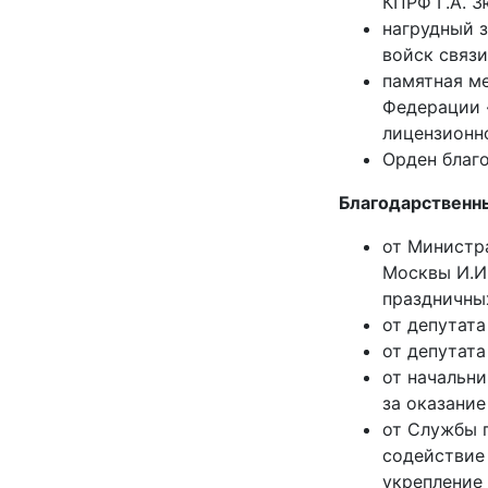
КПРФ Г.А. З
нагрудный з
войск связи
памятная м
Федерации 
лицензионн
Орден благо
Благодарственн
от Министр
Москвы И.И
праздничных
от депутата
от депутата
от начальни
за оказание
от Службы 
содействие 
укрепление