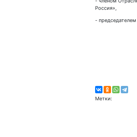
- членом Отрас
Россия»,
- председателем
Метки: