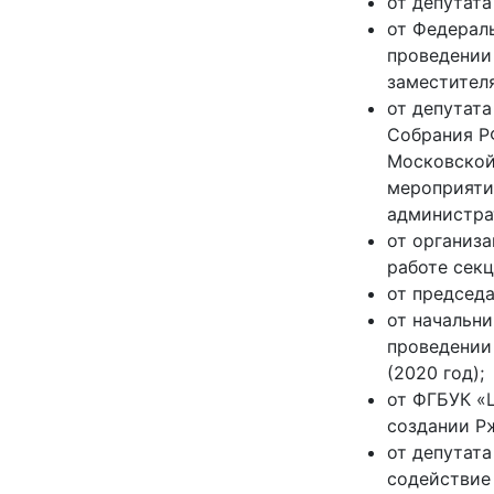
от депутата
от Федерал
проведении
заместителя
от депутат
Собрания Р
Московской
мероприяти
администрат
от организа
работе секц
от председа
от начальни
проведении
(2020 год);
от ФГБУК «Ц
создании Р
от депутат
содействие